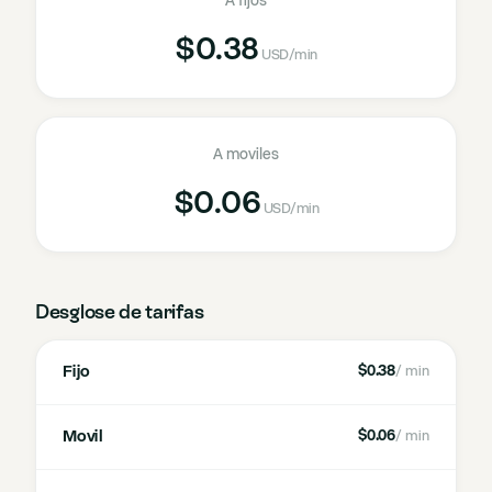
A fijos
$0.38
USD
/min
A moviles
$0.06
USD
/min
Desglose de tarifas
Fijo
$0.38
/ min
Movil
$0.06
/ min