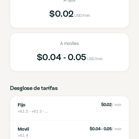
A fijos
$0.02
USD
/min
A moviles
$0.04 - 0.05
USD
/min
Desglose de tarifas
Fijo
$0.02
/ min
+61 2 · +61 3
· …
Movil
$0.04 - 0.05
/ min
+61 4