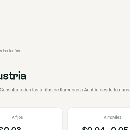
s las tarifas
stria
Consulta todas las tarifas de llamadas a Austria desde tu nume
A fijos
A moviles
$0.03
$0.04 - 0.05