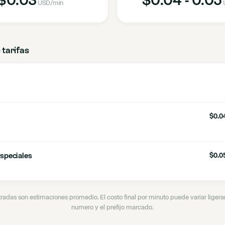
USD
/min
 tarifas
$0.04
speciales
$0.05
tradas son estimaciones promedio. El costo final por minuto puede variar lige
numero y el prefijo marcado.