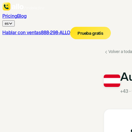
Pricing
Blog
es
Hablar con ventas
888-298-ALLO
Prueba gratis
Volver a toda
Au
+43
·