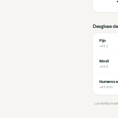
Desglose de
Fijo
+43 1
Movil
+43 6
Numeros e
+43 900
Las tarifas mos