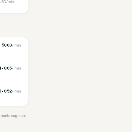
USD
/min
$0.03
/ min
 - 0.05
/ min
 - 0.52
/ min
ramente segun su