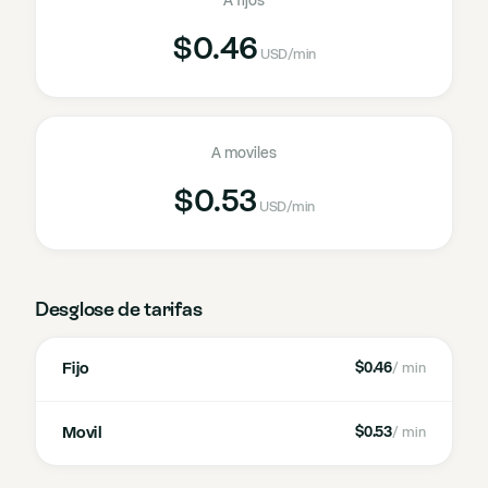
A fijos
$0.46
USD
/min
A moviles
$0.53
USD
/min
Desglose de tarifas
Fijo
$0.46
/ min
Movil
$0.53
/ min