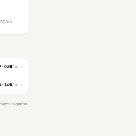
SD
/min
 - 0.38
/ min
 - 1.06
/ min
ramente segun su