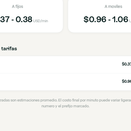
A fijos
A moviles
37 - 0.38
$0.96 - 1.06
USD
/min
U
 tarifas
$0.37
$0.96
tradas son estimaciones promedio. El costo final por minuto puede variar lige
numero y el prefijo marcado.