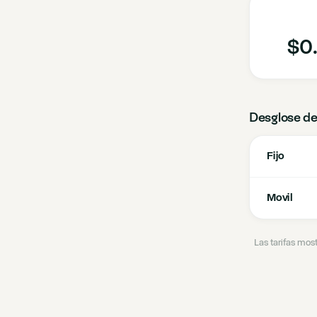
$0.
Desglose de
Fijo
Movil
Las tarifas mos