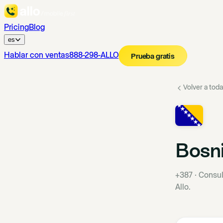
Pricing
Blog
es
Hablar con ventas
888-298-ALLO
Prueba gratis
Volver a toda
Bosni
+387
·
Consul
Allo.