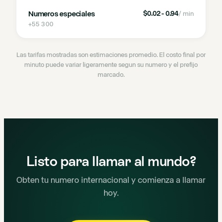
Numeros especiales
$0.02 - 0.94
/ min
+55 300
Las tarifas mostradas son estimaciones promedio. El costo final por
minuto puede variar ligeramente segun su numero y el prefijo
marcado.
Listo para llamar al mundo?
Obten tu numero internacional y comienza a llamar
hoy.