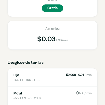
A fijos
Gratis
A moviles
$0.03
USD
/min
Desglose de tarifas
Fijo
$0.009 - 0.01
/ min
+55 11 · +55 21
· …
Movil
$0.03
/ min
+55 11 9 · +55 21 9
· …