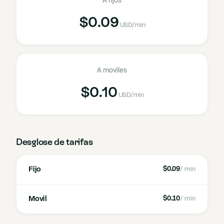
A fijos
$0.09
USD
/min
A moviles
$0.10
USD
/min
Desglose de tarifas
Fijo
$0.09
/ min
Movil
$0.10
/ min