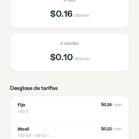
A fijos
$0.16
USD
/min
A moviles
$0.10
USD
/min
Desglose de tarifas
Fijo
$0.16
/ min
+20 2
Movil
$0.10
/ min
+20 10 · +20 11
· …