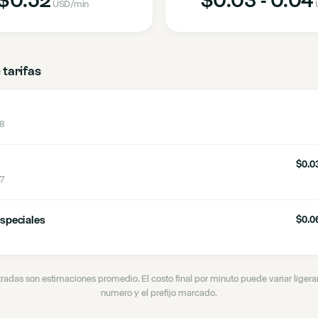
USD
/min
 tarifas
 8
$0.03
 7
speciales
$0.06
tradas son estimaciones promedio. El costo final por minuto puede variar lige
numero y el prefijo marcado.