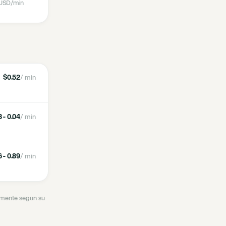
USD
/min
$0.52
/ min
 - 0.04
/ min
 - 0.89
/ min
ramente segun su