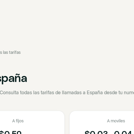
s las tarifas
spaña
Consulta todas las tarifas de llamadas a España desde tu nume
A fijos
A moviles
$0.52
$0.03 - 0.04