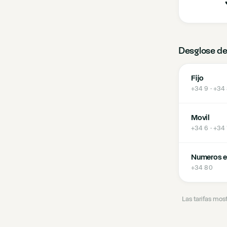
Desglose de
Fijo
+34 9 · +34
Movil
+34 6 · +34
Numeros e
+34 80
Las tarifas mos