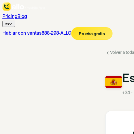
Pricing
Blog
es
Hablar con ventas
888-298-ALLO
Prueba gratis
Volver a toda
E
+34
·