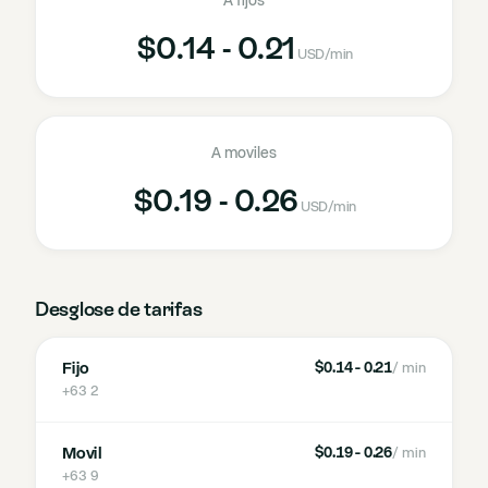
A fijos
$0.14 - 0.21
USD
/min
A moviles
$0.19 - 0.26
USD
/min
Desglose de tarifas
Fijo
$0.14 - 0.21
/ min
+63 2
Movil
$0.19 - 0.26
/ min
+63 9