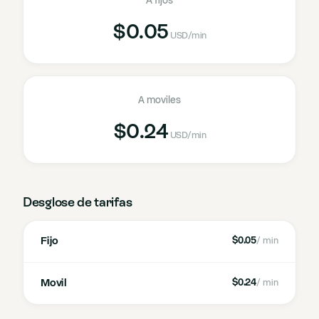
A fijos
$0.05
USD
/min
A moviles
$0.24
USD
/min
Desglose de tarifas
Fijo
$0.05
/ min
Movil
$0.24
/ min