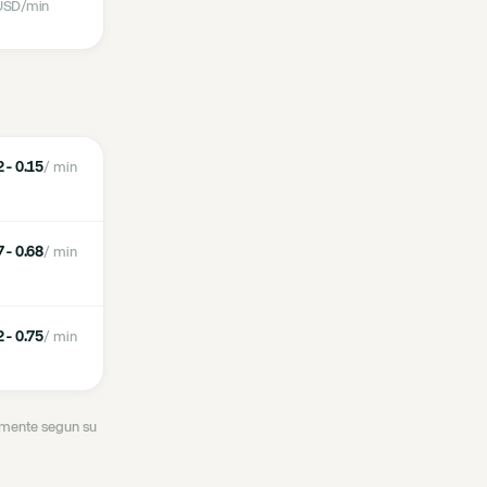
USD
/min
 - 0.15
/ min
 - 0.68
/ min
 - 0.75
/ min
ramente segun su