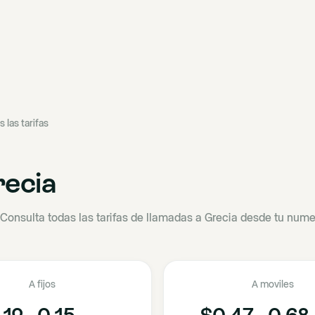
s las tarifas
ecia
Consulta todas las tarifas de llamadas a Grecia desde tu numer
A fijos
A moviles
12 - 0.15
$0.47 - 0.68