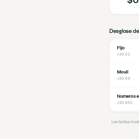
Desglose de
Fijo
+30 21
Movil
+30 69
Numeros e
+30 901
Las tarifas mos