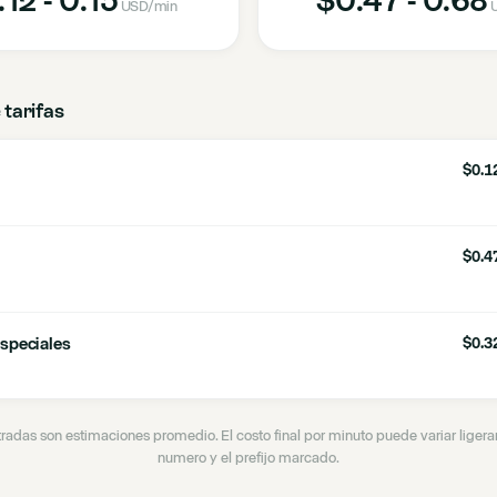
USD
/min
 tarifas
$0.12
$0.47
speciales
$0.32
tradas son estimaciones promedio. El costo final por minuto puede variar lige
numero y el prefijo marcado.