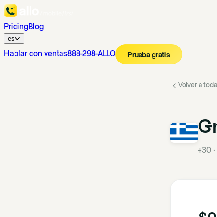
Pricing
Blog
es
Hablar con ventas
888-298-ALLO
Prueba gratis
Volver a toda
Gr
+30
·
$0.