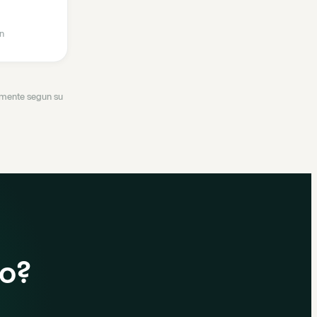
n
ramente segun su
do?