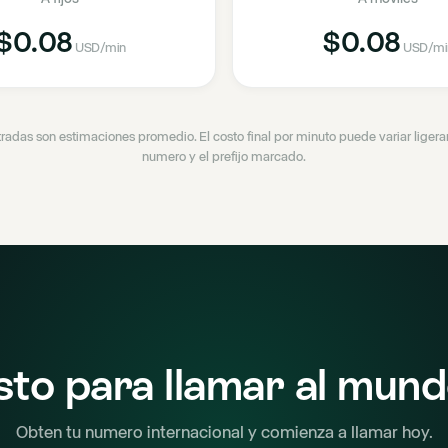
$0.08
$0.08
USD
/min
USD
/mi
tradas son estimaciones promedio. El costo final por minuto puede variar lige
numero y el prefijo marcado.
sto para llamar al mun
Obten tu numero internacional y comienza a llamar hoy.