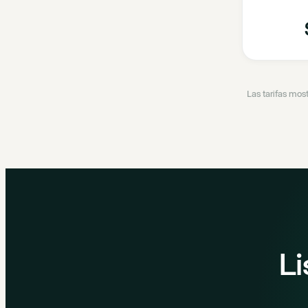
Las tarifas mos
Li