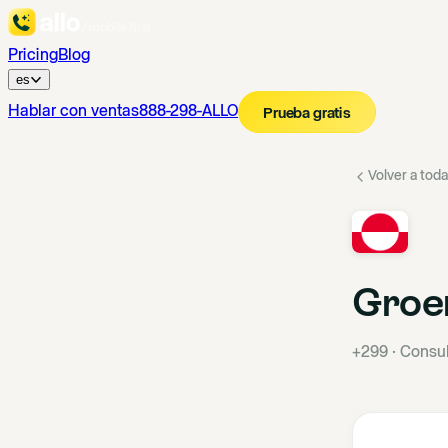
Pricing
Blog
es
Hablar con ventas
888-298-ALLO
Prueba gratis
Volver a toda
Groe
+299
·
Consul