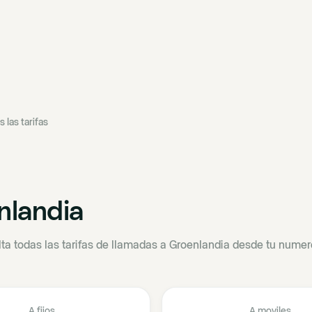
s las tarifas
nlandia
ta todas las tarifas de llamadas a Groenlandia desde tu numero
A fijos
A moviles