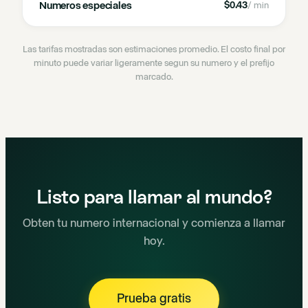
Numeros especiales
$0.43
/ min
Las tarifas mostradas son estimaciones promedio. El costo final por
minuto puede variar ligeramente segun su numero y el prefijo
marcado.
Listo para llamar al mundo?
Obten tu numero internacional y comienza a llamar
hoy.
Prueba gratis