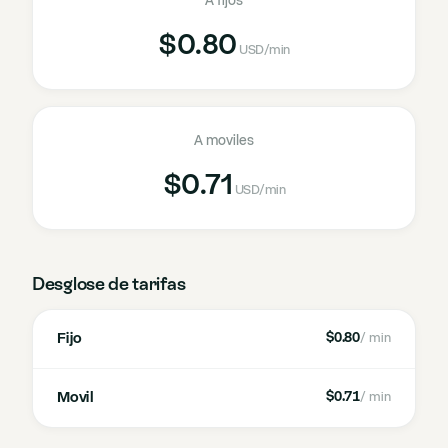
A fijos
$0.80
USD
/min
A moviles
$0.71
USD
/min
Desglose de tarifas
Fijo
$0.80
/ min
Movil
$0.71
/ min