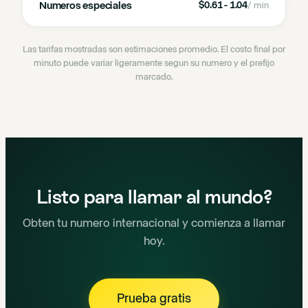
Numeros especiales
$0.61 - 1.04
/ min
Las tarifas mostradas son estimaciones promedio. El costo final por
minuto puede variar ligeramente segun su numero y el prefijo
marcado.
Listo para llamar al mundo?
Obten tu numero internacional y comienza a llamar
hoy.
Prueba gratis