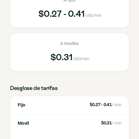
A fijos
$0.27 - 0.41
USD
/min
A moviles
$0.31
USD
/min
Desglose de tarifas
Fijo
$0.27 - 0.41
/ min
Movil
$0.31
/ min