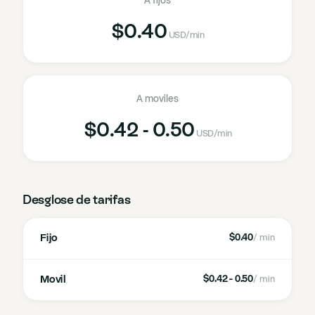
A fijos
$0.40
USD
/min
A moviles
$0.42 - 0.50
USD
/min
Desglose de tarifas
Fijo
$0.40
/ min
Movil
$0.42 - 0.50
/ min