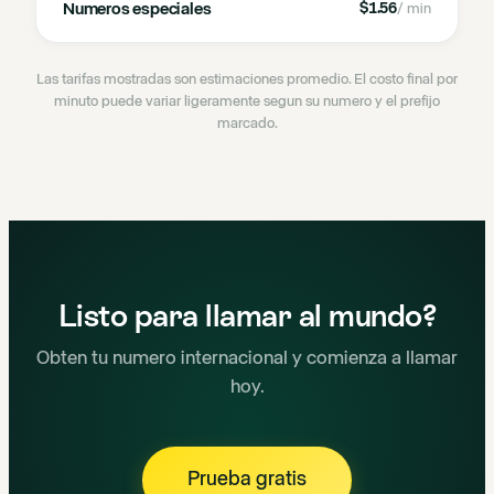
Numeros especiales
$1.56
/ min
Las tarifas mostradas son estimaciones promedio. El costo final por
minuto puede variar ligeramente segun su numero y el prefijo
marcado.
Listo para llamar al mundo?
Obten tu numero internacional y comienza a llamar
hoy.
Prueba gratis