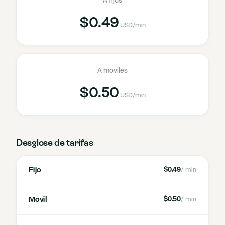
A fijos
$0.49
USD
/min
A moviles
$0.50
USD
/min
Desglose de tarifas
Fijo
$0.49
/ min
Movil
$0.50
/ min