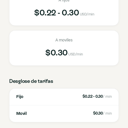
A fijos
$0.22 - 0.30
USD
/min
A moviles
$0.30
USD
/min
Desglose de tarifas
Fijo
$0.22 - 0.30
/ min
Movil
$0.30
/ min