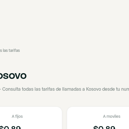
s las tarifas
osovo
·
Consulta todas las tarifas de llamadas a Kosovo desde tu num
A fijos
A moviles
$0.89
$0.89