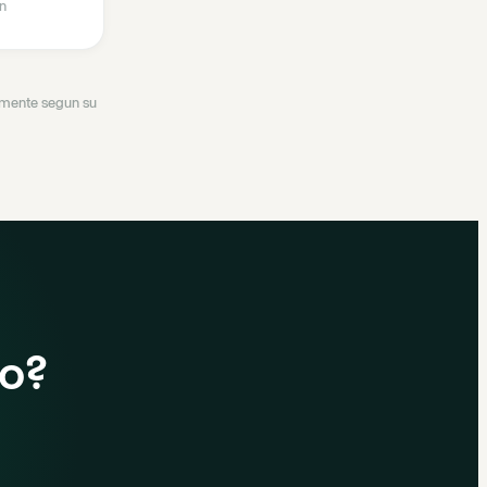
n
ramente segun su
do?