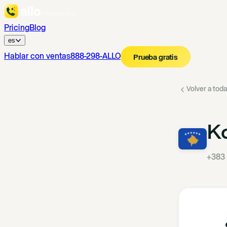
Pricing
Blog
es
Hablar con ventas
888-298-ALLO
Prueba gratis
Volver a toda
K
+383