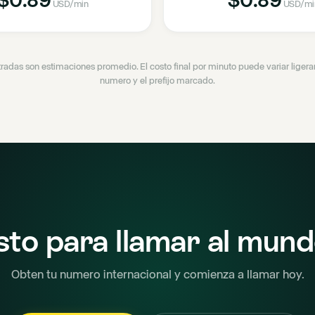
USD
/min
USD
/mi
tradas son estimaciones promedio. El costo final por minuto puede variar lige
numero y el prefijo marcado.
sto para llamar al mun
Obten tu numero internacional y comienza a llamar hoy.