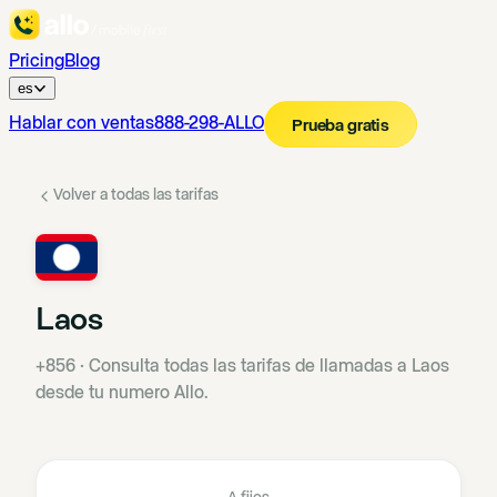
Pricing
Blog
es
Hablar con ventas
888-298-ALLO
Prueba gratis
Volver a todas las tarifas
Laos
+856
·
Consulta todas las tarifas de llamadas a Laos
desde tu numero Allo.