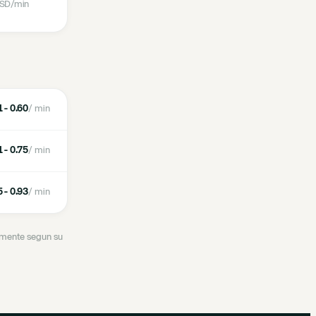
SD
/min
 - 0.60
/ min
 - 0.75
/ min
 - 0.93
/ min
ramente segun su