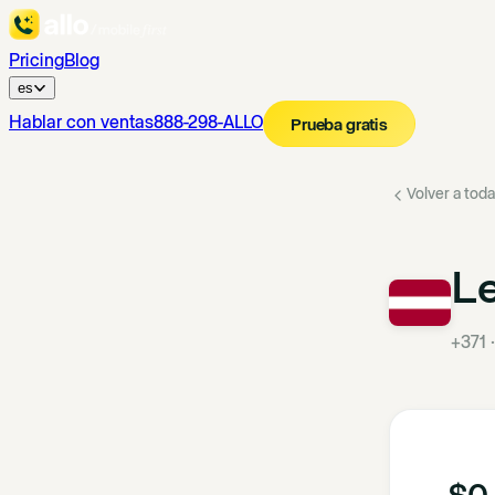
Pricing
Blog
es
Hablar con ventas
888-298-ALLO
Prueba gratis
Volver a toda
Le
+371
$0.