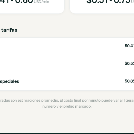
USD
/min
U
 tarifas
$0.41
$0.51
speciales
$0.85
tradas son estimaciones promedio. El costo final por minuto puede variar lige
numero y el prefijo marcado.