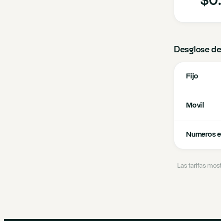
Desglose de
Fijo
Movil
Numeros e
Las tarifas mos