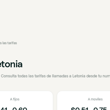
s las tarifas
tonia
·
Consulta todas las tarifas de llamadas a Letonia desde tu num
A fijos
A moviles
41 - 0.60
$0.51 - 0.75