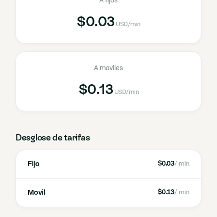
A fijos
$0.03
USD
/min
A moviles
$0.13
USD
/min
Desglose de tarifas
Fijo
$0.03
/ min
Movil
$0.13
/ min