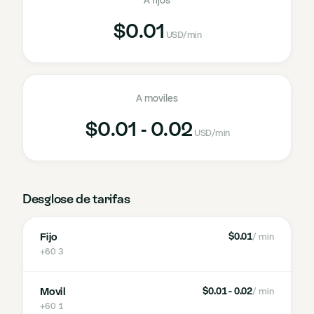
A fijos
$0.01
USD
/min
A moviles
$0.01 - 0.02
USD
/min
Desglose de tarifas
Fijo
$0.01
/ min
+60 3
Movil
$0.01 - 0.02
/ min
+60 1