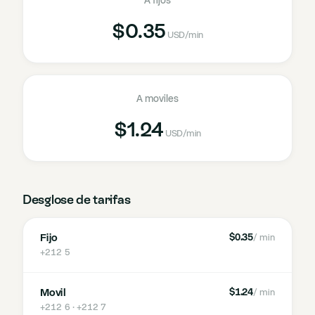
A fijos
$0.35
USD
/min
A moviles
$1.24
USD
/min
Desglose de tarifas
Fijo
$0.35
/ min
+212 5
Movil
$1.24
/ min
+212 6 · +212 7