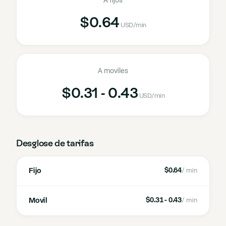
A fijos
$0.64
USD
/min
A moviles
$0.31 - 0.43
USD
/min
Desglose de tarifas
Fijo
$0.64
/ min
Movil
$0.31 - 0.43
/ min