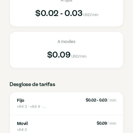
A fijos
$0.02 - 0.03
USD
/min
A moviles
$0.09
USD
/min
Desglose de tarifas
Fijo
$0.02 - 0.03
/ min
+64 3 · +64 4
· …
Movil
$0.09
/ min
+64 2