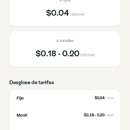
A fijos
$0.04
USD
/min
A moviles
$0.18 - 0.20
USD
/min
Desglose de tarifas
Fijo
$0.04
/ min
Movil
$0.18 - 0.20
/ min