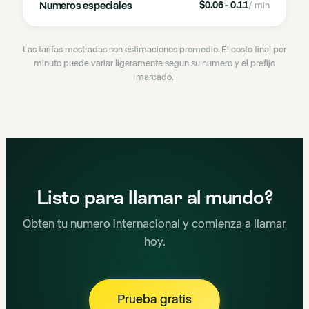
Numeros especiales
$0.06 - 0.11
/ min
Las tarifas mostradas son estimaciones promedio. El costo final por
minuto puede variar ligeramente segun su numero y el prefijo
marcado.
Listo para llamar al mundo?
Obten tu numero internacional y comienza a llamar
hoy.
Prueba gratis