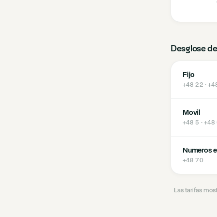
Desglose de
Fijo
+48 22 · +4
Movil
+48 5 · +48
Numeros e
+48 70
Las tarifas mos