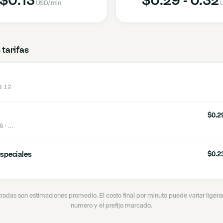
USD
/min
 tarifas
8 12
$0.29
 6
· …
speciales
$0.23
tradas son estimaciones promedio. El costo final por minuto puede variar lige
numero y el prefijo marcado.