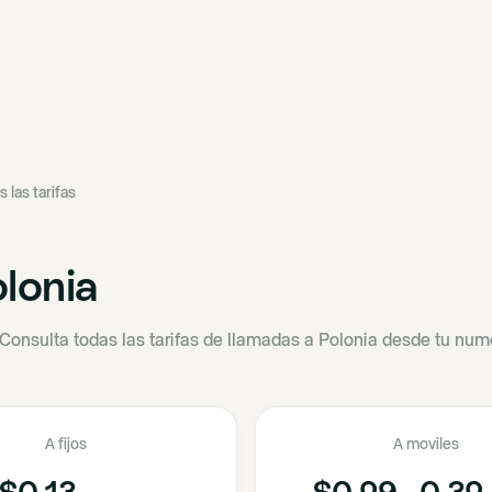
s las tarifas
lonia
Consulta todas las tarifas de llamadas a Polonia desde tu nume
A fijos
A moviles
$0.13
$0.29 - 0.32