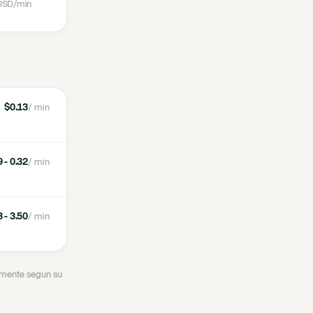
USD
/min
$0.13
/ min
 - 0.32
/ min
 - 3.50
/ min
ramente segun su