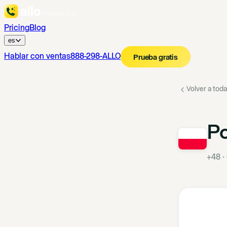
Pricing
Blog
es
Hablar con ventas
888-298-ALLO
Prueba gratis
Volver a toda
Po
+48
·