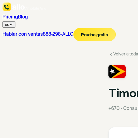
Pricing
Blog
es
Hablar con ventas
888-298-ALLO
Prueba gratis
Volver a toda
Timor
+670
·
Consul