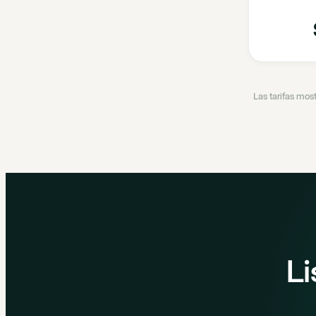
Las tarifas mos
Li