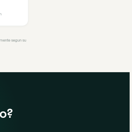
n
ramente segun su
do?