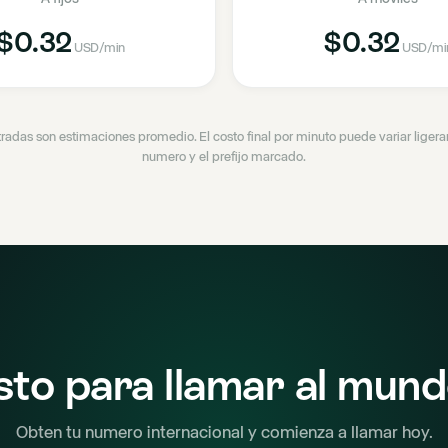
$0.32
$0.32
USD
/min
USD
/mi
tradas son estimaciones promedio. El costo final por minuto puede variar lige
numero y el prefijo marcado.
sto para llamar al mun
Obten tu numero internacional y comienza a llamar hoy.