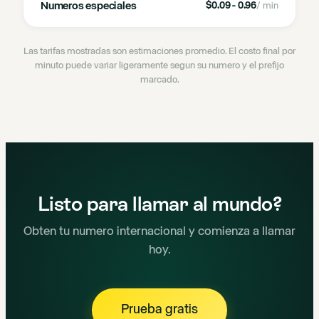
Numeros especiales
$0.09 - 0.96
/ min
Las tarifas mostradas son estimaciones promedio. El costo final por
minuto puede variar ligeramente segun su numero y el prefijo
marcado.
Listo para llamar al mundo?
Obten tu numero internacional y comienza a llamar
hoy.
Prueba gratis