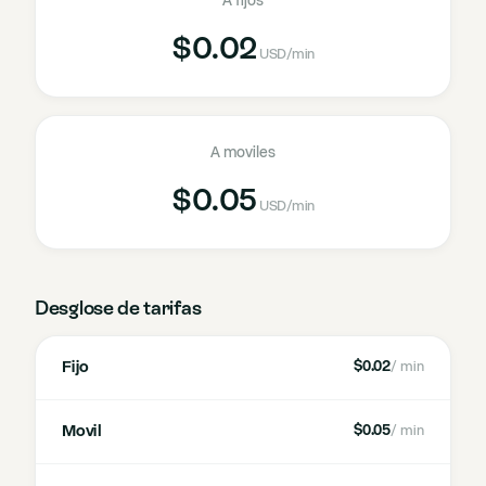
A fijos
$0.02
USD
/min
A moviles
$0.05
USD
/min
Desglose de tarifas
Fijo
$0.02
/ min
Movil
$0.05
/ min