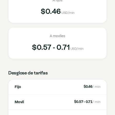
A fijos
$0.46
USD
/min
A moviles
$0.57 - 0.71
USD
/min
Desglose de tarifas
Fijo
$0.46
/ min
Movil
$0.57 - 0.71
/ min