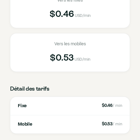
Vers les fixes
$0.46
USD
/min
Vers les mobiles
$0.53
USD
/min
Détail des tarifs
Fixe
$0.46
/ min
Mobile
$0.53
/ min