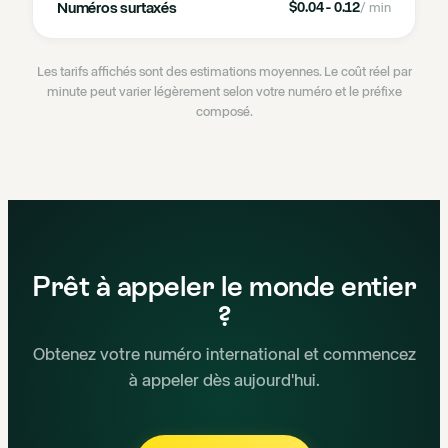
Numéros surtaxés
$0.04 - 0.12
/ min
Les tarifs affichés sont des estimations moyennes. Le coût réel par
minute peut varier légèrement selon votre numéro et le préfixe
composé.
Prêt à appeler le monde entier
?
Obtenez votre numéro international et commencez
à appeler dès aujourd'hui.