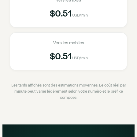
Vers les fixes
$0.51
USD
/min
Vers les mobiles
$0.51
USD
/min
Les tarifs affichés sont des estimations moyennes. Le coût réel par
minute peut varier légèrement selon votre numéro et le préfixe
composé.