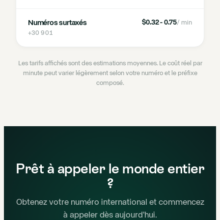
Numéros surtaxés
$0.32 - 0.75
/ min
+30 901
Les tarifs affichés sont des estimations moyennes. Le coût réel par
minute peut varier légèrement selon votre numéro et le préfixe
composé.
Prêt à appeler le monde entier
?
Obtenez votre numéro international et commencez
à appeler dès aujourd'hui.