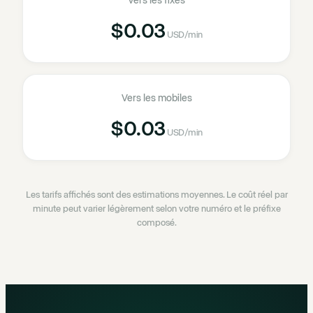
Vers les fixes
$0.03
USD
/min
Vers les mobiles
$0.03
USD
/min
Les tarifs affichés sont des estimations moyennes. Le coût réel par
minute peut varier légèrement selon votre numéro et le préfixe
composé.