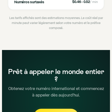
Numéros surtaxés
$0.46 - 0.52
/ min
Les tarifs affichés sont des estimations moyennes. Le coût réel par
minute peut varier légèrement selon votre numéro et le préfixe
composé.
Prêt à appeler le monde entier
?
Obtenez votre numéro international et commencez
à appeler dès aujourd'hui.