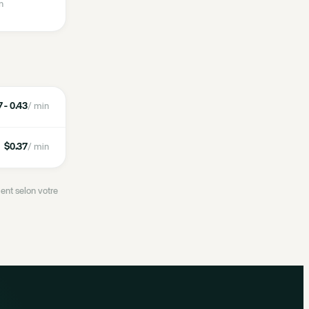
n
 - 0.43
/ min
$0.37
/ min
ent selon votre