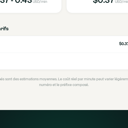
USD
/min
USD
/mi
arifs
$0.37
ichés sont des estimations moyennes. Le coût réel par minute peut varier légèrem
numéro et le préfixe composé.