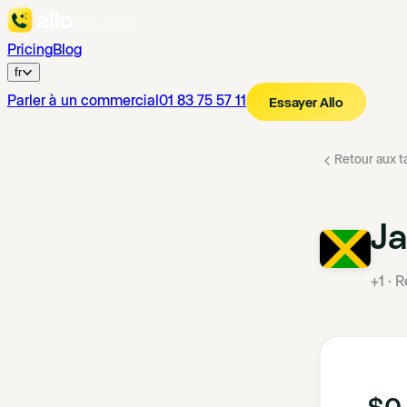
Pricing
Blog
fr
Parler à un commercial
01 83 75 57 11
Essayer Allo
Retour aux ta
J
+1
·
R
$0.