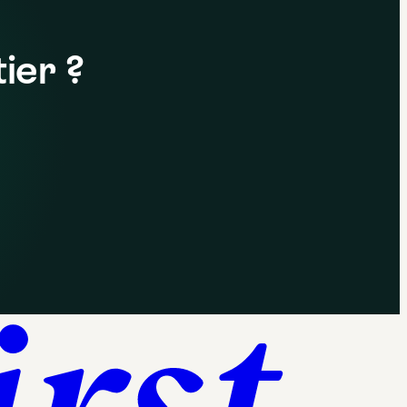
ier ?