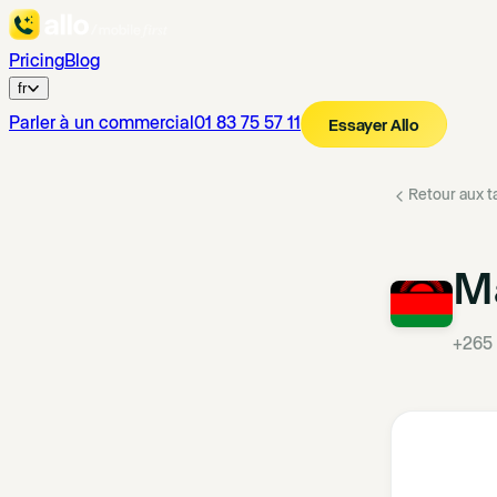
Pricing
Blog
fr
Parler à un commercial
01 83 75 57 11
Essayer Allo
Retour aux ta
M
+265