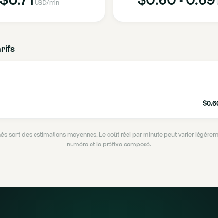
USD
/min
arifs
$0.60
ichés sont des estimations moyennes. Le coût réel par minute peut varier légèrem
numéro et le préfixe composé.