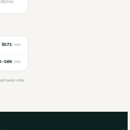
USD
/min
$0.71
/ min
 - 0.69
/ min
ent selon votre