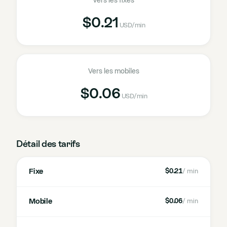
Vers les fixes
$0.21
USD
/min
Vers les mobiles
$0.06
USD
/min
Détail des tarifs
Fixe
$0.21
/ min
Mobile
$0.06
/ min