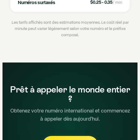
Numéros surtaxés
$0.25 - 0.35
/ min
Les tarifs affichés sont des estimations moyennes. Le coût réel par
minute peut varier légèrement selon votre numéro et le préfixe
composé.
Prêt à appeler le monde entier
?
Obtenez votre numéro international et commencez
à appeler dès aujourd'hui.