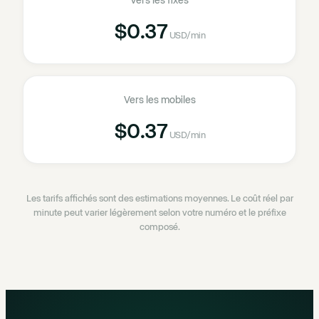
Vers les fixes
$0.37
USD
/min
Vers les mobiles
$0.37
USD
/min
Les tarifs affichés sont des estimations moyennes. Le coût réel par
minute peut varier légèrement selon votre numéro et le préfixe
composé.