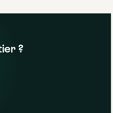
ier ?