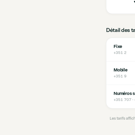
Détail des t
Fixe
+351 2
Mobile
+351 9
Numéros s
+351 707 ·
Les tarifs aff