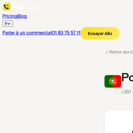
Pricing
Blog
fr
Parler à un commercial
01 83 75 57 11
Essayer Allo
Retour aux ta
Po
+351