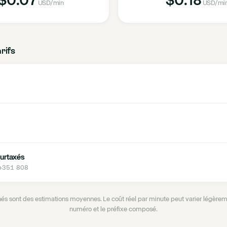
USD
/min
USD
/mi
arifs
urtaxés
 +351 808
ichés sont des estimations moyennes. Le coût réel par minute peut varier légèrem
numéro et le préfixe composé.