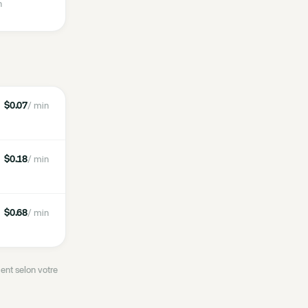
n
$0.07
/ min
$0.18
/ min
$0.68
/ min
ent selon votre