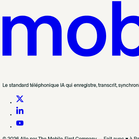
Le standard téléphonique IA qui enregistre, transcrit, synchro
© 2026 Allo par The Mobile-First Company — Fait avec ♥ à Pa