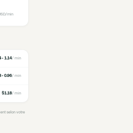
SD
/min
 - 1.14
/ min
 - 0.96
/ min
$1.18
/ min
ent selon votre