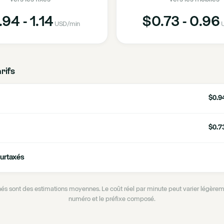
94 - 1.14
$0.73 - 0.96
USD
/min
U
arifs
$0.94
$0.73
urtaxés
ichés sont des estimations moyennes. Le coût réel par minute peut varier légèrem
numéro et le préfixe composé.