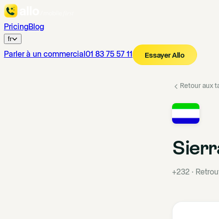
Pricing
Blog
fr
Parler à un commercial
01 83 75 57 11
Essayer Allo
Retour aux ta
Sier
+232
·
Retrou