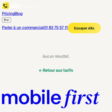
Pricing
Blog
fr
Parler à un commercial
01 83 75 57 11
Essayer Allo
Aucun résultat.
←
Retour aux tarifs