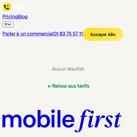
Pricing
Blog
fr
Parler à un commercial
01 83 75 57 11
Essayer Allo
Aucun résultat.
←
Retour aux tarifs