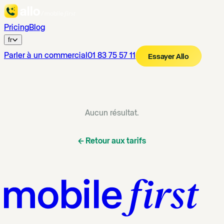
Pricing
Blog
fr
Parler à un commercial
01 83 75 57 11
Essayer Allo
Aucun résultat.
←
Retour aux tarifs