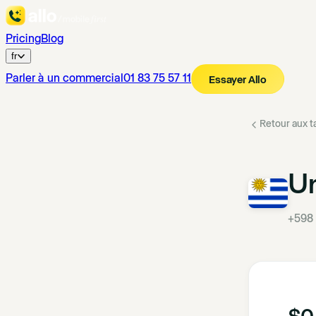
Pricing
Blog
fr
Parler à un commercial
01 83 75 57 11
Essayer Allo
Retour aux ta
U
+598
$0.