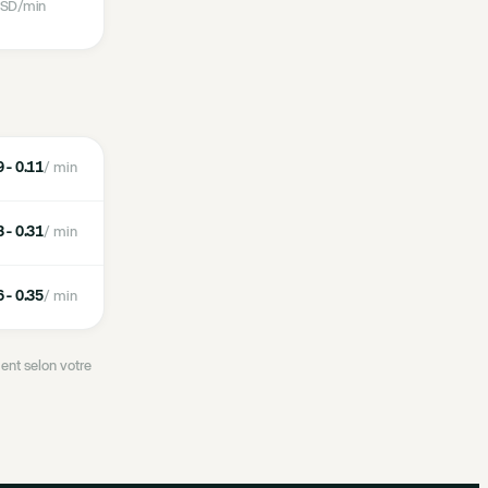
SD
/min
 - 0.11
/ min
 - 0.31
/ min
 - 0.35
/ min
ent selon votre