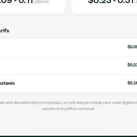
USD
/min
U
arifs
$0.09
$0.23
urtaxés
$0.16
ichés sont des estimations moyennes. Le coût réel par minute peut varier légèrem
numéro et le préfixe composé.